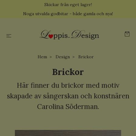
Skickar från eget lager!
Noga utvalda godbitar - både gamla och nya!
Hem
Design
Brickor
Brickor
Här finner du brickor med motiv
skapade av sångerskan och konstnären
Carolina Söderman.