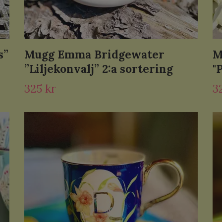
s”
Mugg Emma Bridgewater
M
”Liljekonvalj” 2:a sortering
"
325 kr
3