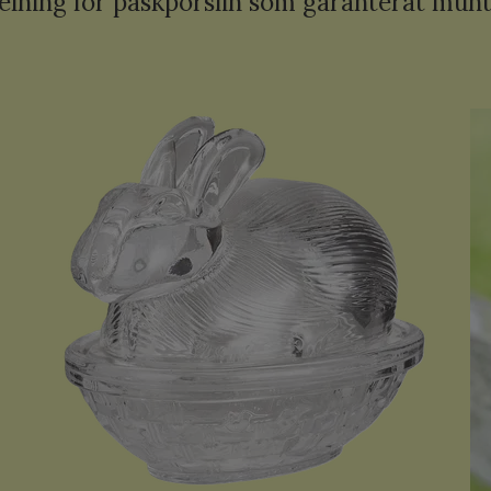
elning för påskporslin som garanterat mun