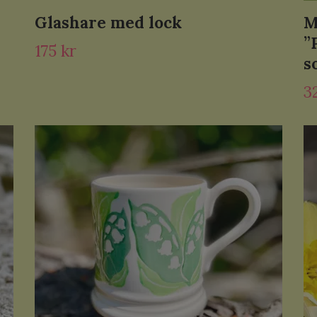
Glashare med lock
M
”
175 kr
s
3