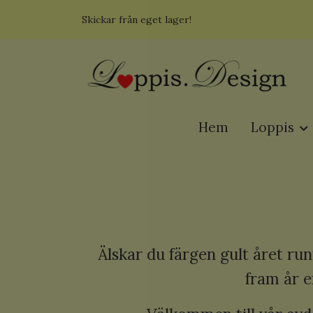
Skickar från eget lager!
Hem
Loppis
Älskar du färgen gult året run
fram år e