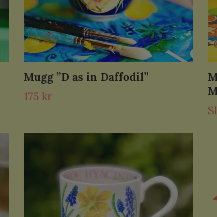
Mugg ”D as in Daffodil”
M
M
175 kr
Sl