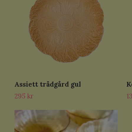
Assiett trädgård gul
K
295 kr
1