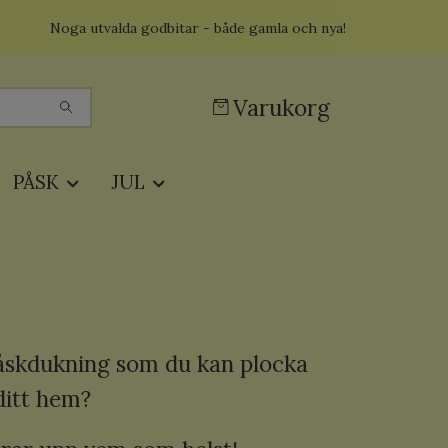
Noga utvalda godbitar - både gamla och nya!
Varukorg
PÅSK
JUL
n påskdukning som du kan plocka
 ditt hem?