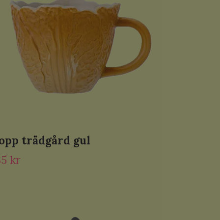
opp trädgård gul
35 kr