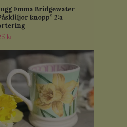
ugg Emma Bridgewater
Påskliljor knopp” 2:a
ortering
25 kr