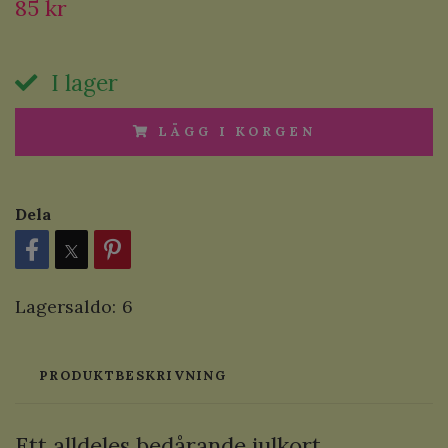
85 kr
I lager
LÄGG I KORGEN
Dela
Lagersaldo:
6
PRODUKTBESKRIVNING
Ett alldeles bedårande julkort