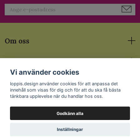
Om oss
Läs mer
Vi använder cookies
Sociala medier
loppis.design använder cookies för att anpassa det
innehåll som visas för dig och för att du ska få bästa
tänkbara upplevelse när du handlar hos oss.
Godkänn alla
© 2026 Loppis.Design
Inställningar