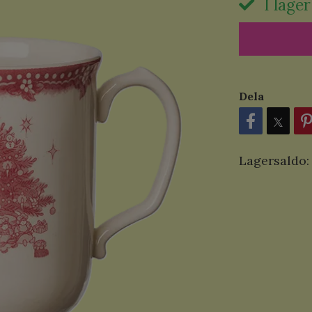
I lager
Dela
Lagersaldo: