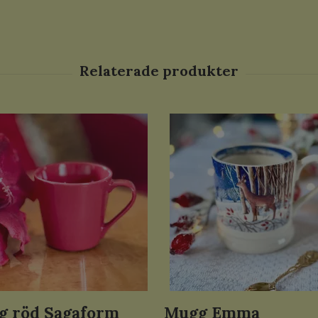
g röd Sagaform
Mugg Emma