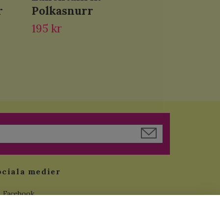
r
Polkasnurr
195 kr
ociala medier
Facebook
Instagram