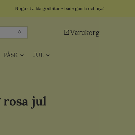
Noga utvalda godbitar - både gamla och nya!
Varukorg
PÅSK
JUL
rosa jul