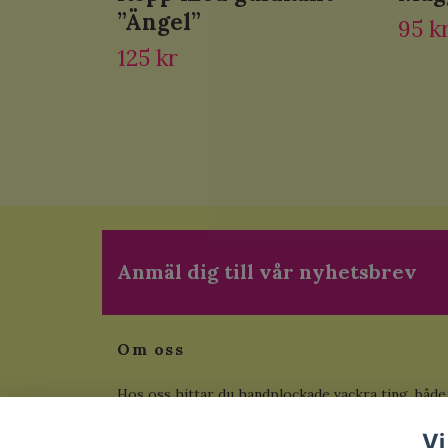
”Ängel”
95 k
125 kr
Anmäl dig till vår nyhetsbrev
Om oss
Hos oss hittar du handplockade vackra ting, både
begagnade som inte tillverkas längre och helt ny
Vi
från fabrik. Här hittar du även unika målningar i e