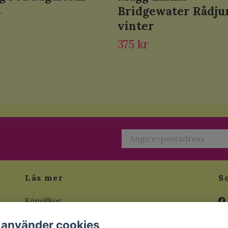
Bridgewater Rådju
r
vinter
375 kr
Läs mer
S
Köpvillkor
a
Kontakt
 använder cookies
tt