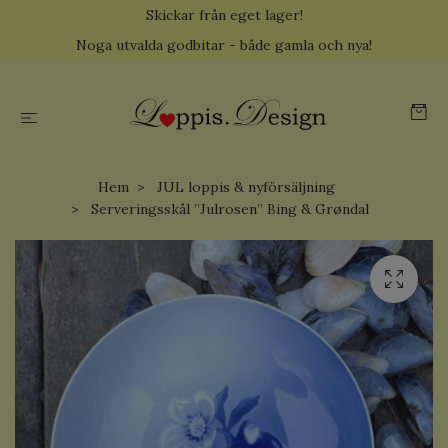
Skickar från eget lager!
Noga utvalda godbitar - både gamla och nya!
Hem
JUL loppis & nyförsäljning
Serveringsskål ”Julrosen” Bing & Grøndal