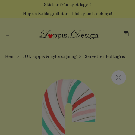
Skickar från eget lager!
Noga utvalda godbitar - både gamla och nya!
Hem
JUL loppis & nyförsäljning
Servetter Polkagris