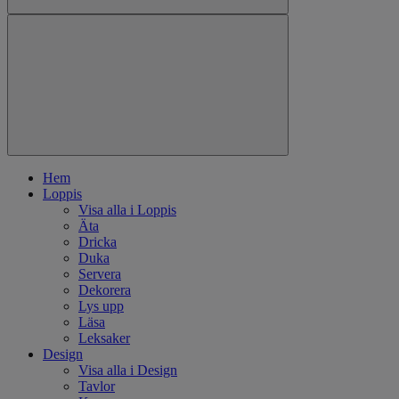
Hem
Loppis
Visa alla i Loppis
Äta
Dricka
Duka
Servera
Dekorera
Lys upp
Läsa
Leksaker
Design
Visa alla i Design
Tavlor