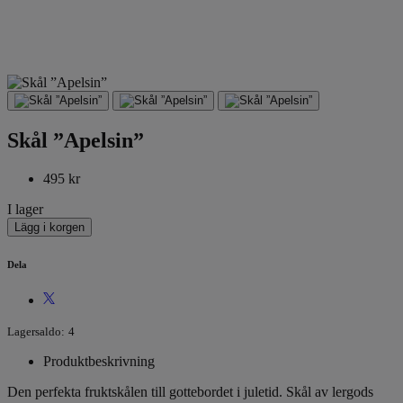
Skål ”Apelsin”
495 kr
I lager
Lägg i korgen
Dela
Lagersaldo:
4
Produktbeskrivning
Den perfekta fruktskålen till gottebordet i juletid. Skål av lergods