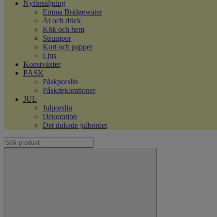
Nyförsäljning
Emma Bridgewater
Ät och drick
Kök och hem
Strumpor
Kort och papper
Ljus
Konstväxter
PÅSK
Påskporslin
Påskdekorationer
JUL
Julporslin
Dekoration
Det dukade julbordet