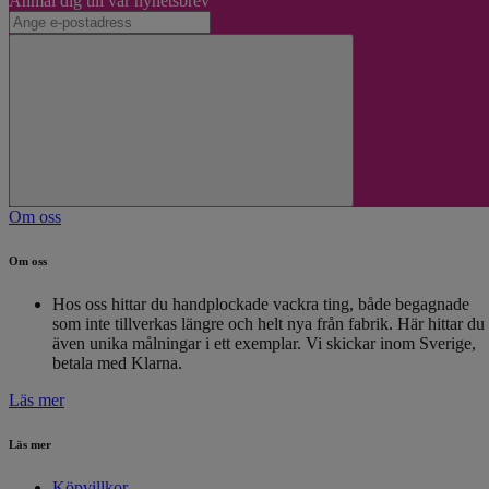
Anmäl dig till vår nyhetsbrev
Om oss
Om oss
Hos oss hittar du handplockade vackra ting, både begagnade
som inte tillverkas längre och helt nya från fabrik. Här hittar du
även unika målningar i ett exemplar. Vi skickar inom Sverige,
betala med Klarna.
Läs mer
Läs mer
Köpvillkor