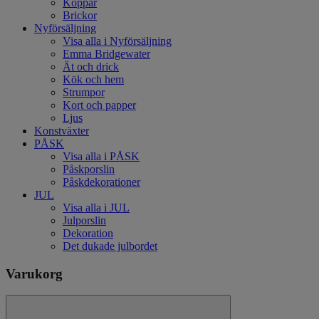
Koppar
Brickor
Nyförsäljning
Visa alla i Nyförsäljning
Emma Bridgewater
Ät och drick
Kök och hem
Strumpor
Kort och papper
Ljus
Konstväxter
PÅSK
Visa alla i PÅSK
Påskporslin
Påskdekorationer
JUL
Visa alla i JUL
Julporslin
Dekoration
Det dukade julbordet
Varukorg