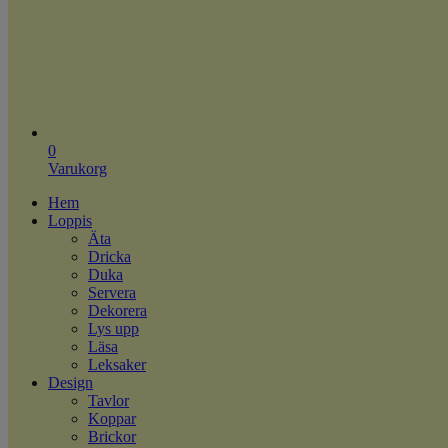
0
Varukorg
Hem
Loppis
Äta
Dricka
Duka
Servera
Dekorera
Lys upp
Läsa
Leksaker
Design
Tavlor
Koppar
Brickor