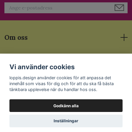
Om oss
Läs mer
Vi använder cookies
Sociala medier
loppis.design använder cookies för att anpassa det
innehåll som visas för dig och för att du ska få bästa
tänkbara upplevelse när du handlar hos oss.
Godkänn alla
© 2026 Loppis.Design
Inställningar