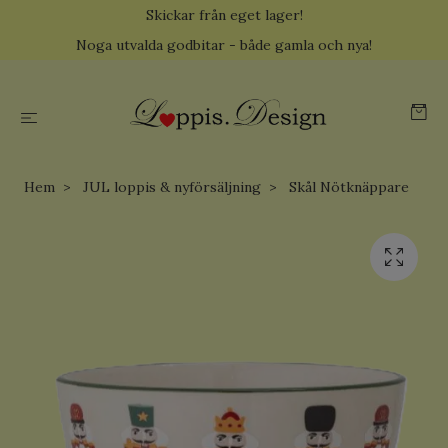
Skickar från eget lager!
Noga utvalda godbitar - både gamla och nya!
Hem
JUL loppis & nyförsäljning
Skål Nötknäppare