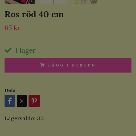
Ros röd 40 cm
65 kr
I lager
LÄGG I KORGEN
Dela
Lagersaldo:
30