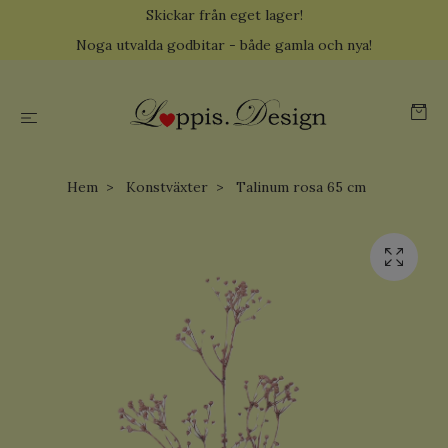
Skickar från eget lager!
Noga utvalda godbitar - både gamla och nya!
Hem
Konstväxter
Talinum rosa 65 cm