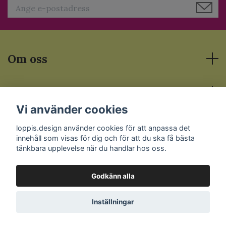
Om oss
Läs mer
Vi använder cookies
Sociala medier
loppis.design använder cookies för att anpassa det
innehåll som visas för dig och för att du ska få bästa
tänkbara upplevelse när du handlar hos oss.
Godkänn alla
© 2026 Loppis.Design
Inställningar