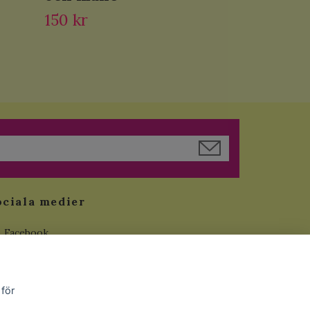
150 kr
ociala medier
Facebook
Instagram
YouTube
 för