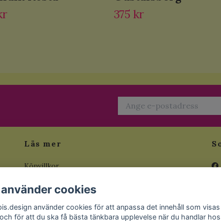
kr
375 kr
Läs mer
S
Köpvillkor
a
Kontakt
 använder cookies
tt
Om Loppis.Design
pis.design använder cookies för att anpassa det innehåll som visas
Inspiration
 och för att du ska få bästa tänkbara upplevelse när du handlar hos