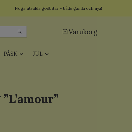
Noga utvalda godbitar - både gamla och nya!
Varukorg
PÅSK
JUL
 ”L’amour”