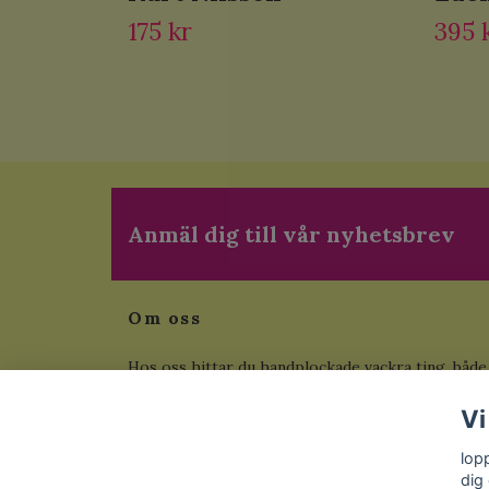
175 kr
395 
Anmäl dig till vår nyhetsbrev
Om oss
Hos oss hittar du handplockade vackra ting, både
begagnade som inte tillverkas längre och helt ny
Vi
från fabrik. Här hittar du även unika målningar i e
exemplar. Vi skickar inom Sverige, betala med
lop
Klarna.
dig