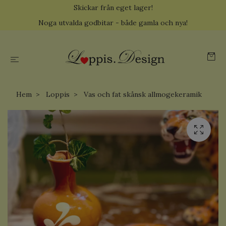
Skickar från eget lager!
Noga utvalda godbitar - både gamla och nya!
Hem
Loppis
Vas och fat skånsk allmogekeramik