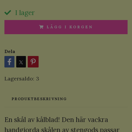
I lager
LÄGG I KORGEN
Dela
Lagersaldo:
3
PRODUKTBESKRIVNING
En skål av kålblad! Den här vackra
handgjorda skålen av stengods passar