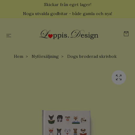
Skickar från eget lager!
Noga utvalda godbitar - både gamla och nya!
Hem
Nyförsäljning
Dogs broderad skrivbok