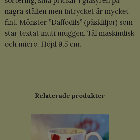
sortering, små prickar i glasyren på
några ställen men intrycket är mycket
fint.
Mönster ”Daffodils” (påskliljor) som
står textat inuti muggen. Tål maskindisk
och micro. Höjd 9,5 cm.