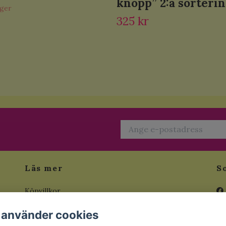
knopp” 2:a sorteri
ager
325 kr
Läs mer
S
Köpvillkor
a
Kontakt
 använder cookies
tt
Om Loppis.Design