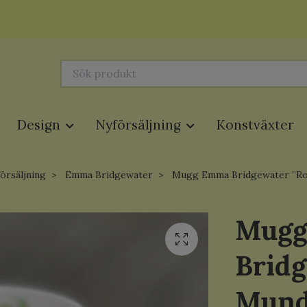
Design
Nyförsäljning
Konstväxter
örsäljning
Emma Bridgewater
Mugg Emma Bridgewater ”Ro
Mug
Bridg
Mund