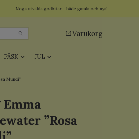
Noga utvalda godbitar - både gamla och nya!
Varukorg
PÅSK
JUL
sa Mundi”
g Emma
ewater ”Rosa
i”