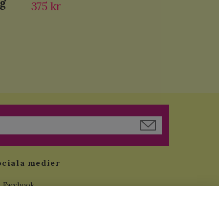
ng
375 kr
ociala medier
Facebook
Instagram
YouTube