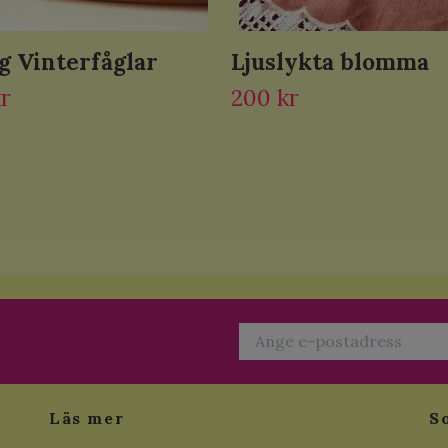
 Vinterfåglar
Ljuslykta blomma
kr
200 kr
Läs mer
S