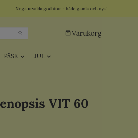
Noga utvalda godbitar - både gamla och nya!
Varukorg
PÅSK
JUL
enopsis VIT 60