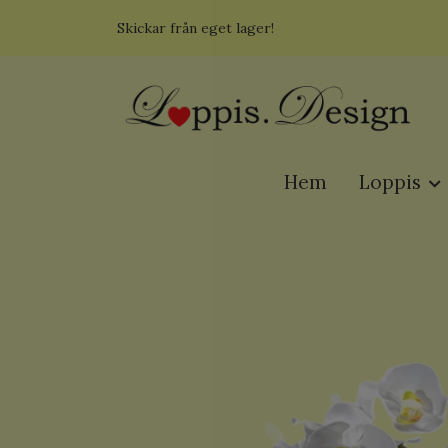
Skickar från eget lager!
Hem
Loppis