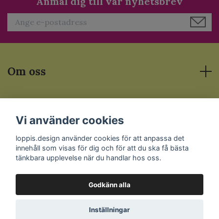
Anmäl dig till vår nyhetsbrev
Om oss
Läs mer
Vi använder cookies
Sociala medier
loppis.design använder cookies för att anpassa det
innehåll som visas för dig och för att du ska få bästa
tänkbara upplevelse när du handlar hos oss.
Godkänn alla
© 2026 Loppis.Design
Inställningar