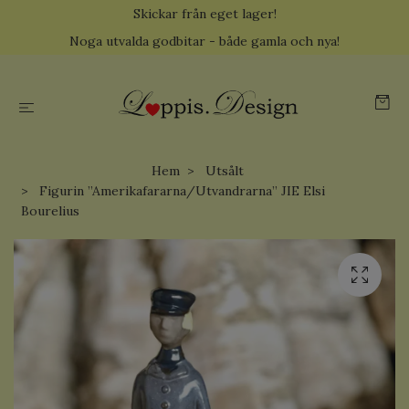
Skickar från eget lager!
Noga utvalda godbitar - både gamla och nya!
Hem
Utsålt
Figurin ”Amerikafararna/Utvandrarna” JIE Elsi
Bourelius