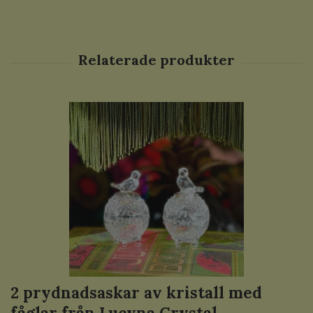
2 prydnadsaskar av kristall med
fåglar från Lucyna Crystal