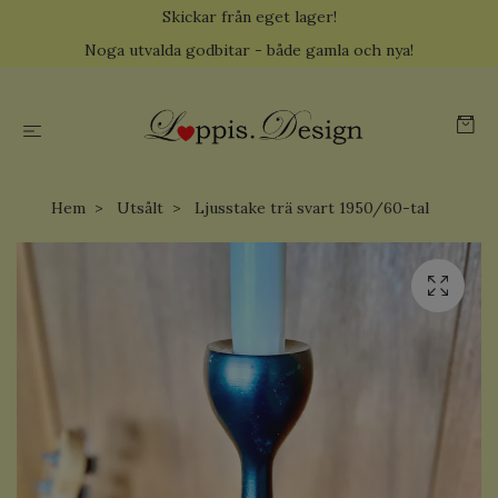
Skickar från eget lager!
Noga utvalda godbitar - både gamla och nya!
Hem
Utsålt
Ljusstake trä svart 1950/60-tal