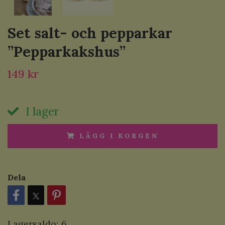
Set salt- och pepparkar
”Pepparkakshus”
149 kr
I lager
LÄGG I KORGEN
Dela
Lagersaldo:
6