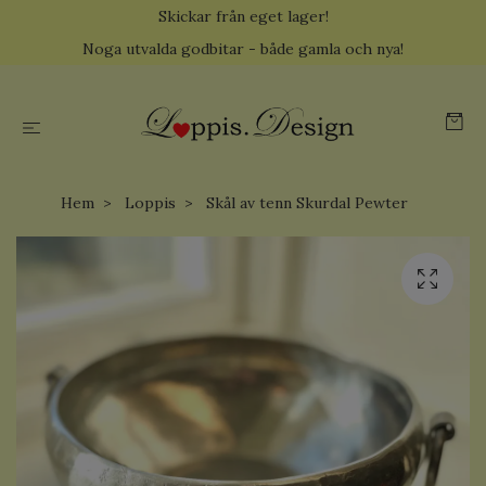
Skickar från eget lager!
Noga utvalda godbitar - både gamla och nya!
Hem
Loppis
Skål av tenn Skurdal Pewter