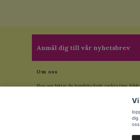
Anmäl dig till vår nyhetsbrev
Om oss
Hos oss hittar du handplockade vackra ting, både
begagnade som inte tillverkas längre och helt ny
Vi
från fabrik. Här hittar du även unika målningar i e
exemplar. Vi skickar inom Sverige, betala med
lop
Klarna.
dig
oss