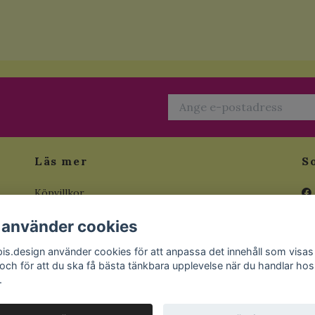
Läs mer
S
Köpvillkor
a
Kontakt
 använder cookies
tt
Om Loppis.Design
pis.design använder cookies för att anpassa det innehåll som visas
Inspiration
 och för att du ska få bästa tänkbara upplevelse när du handlar hos
.