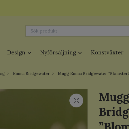
Design
Nyförsäljning
Konstväxter
ing
Emma Bridgewater
Mugg Emma Bridgewater ”Blomsterän
Mug
Brid
”Blom