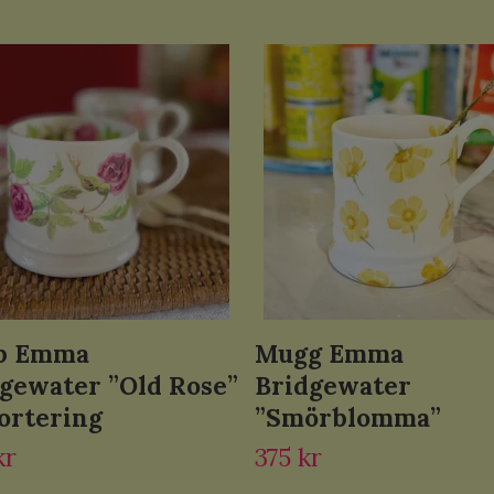
p Emma
Mugg Emma
gewater ”Old Rose”
Bridgewater
sortering
”Smörblomma”
kr
375 kr