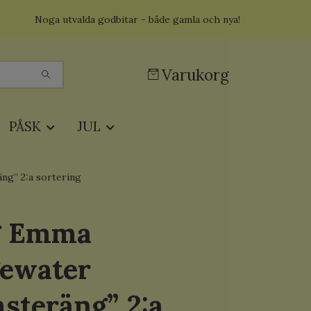
Noga utvalda godbitar - både gamla och nya!
Varukorg
PÅSK
JUL
g” 2:a sortering
g Emma
gewater
steräng” 2:a