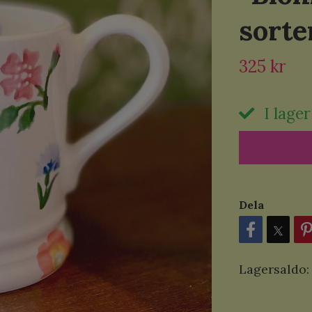
sorte
325 kr
I lager
Dela
Lagersaldo: