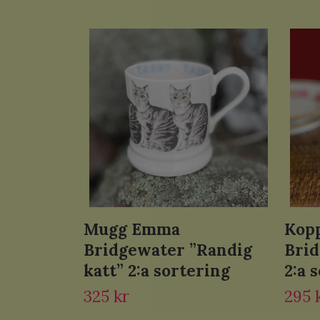
Mugg Emma
Kop
Bridgewater ”Randig
Brid
katt” 2:a sortering
2:a 
325 kr
295 