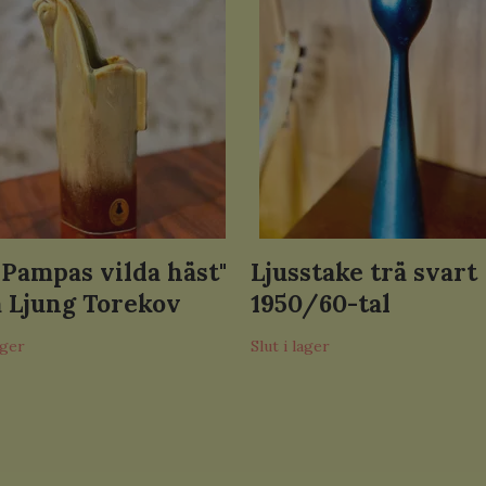
"Pampas vilda häst"
Ljusstake trä svart
 Ljung Torekov
1950/60-tal
ager
Slut i lager