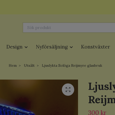
Design
Nyförsäljning
Konstväxter
Hem
Utsålt
Ljuslykta Solöga Reijmyre glasbruk
Ljusl
Reijm
300 kr