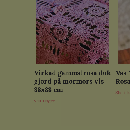
Virkad gammalrosa duk
Vas 
gjord på mormors vis
Rosa
88x88 cm
Slut i l
Slut i lager